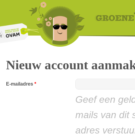
Overslaan
en naar
de inhoud
gaan
Nieuw account aanma
E-mailadres
*
Geef een geld
mails van dit 
adres verstuu