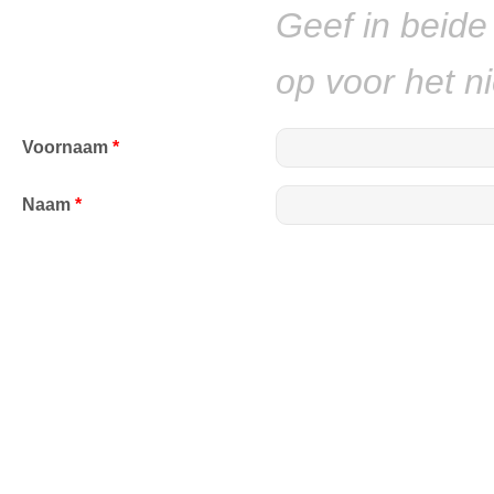
Geef in beid
op voor het n
Voornaam
*
Naam
*
ni